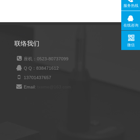
服务热线
在线咨询
联络我们
微信
座机：0523-80737099
Q Q：838471612
13701437657
Email:
txeme@163.com