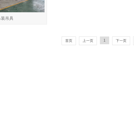
吊装吊具
1
首页
上一页
下一页