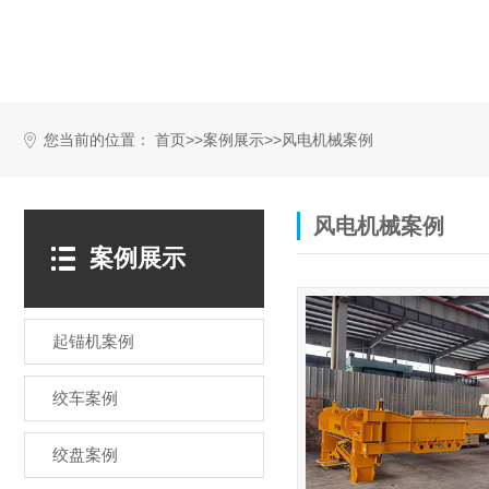
您当前的位置：
>>
>>
首页
案例展示
风电机械案例
风电机械案例
案例展示
起锚机案例
绞车案例
绞盘案例