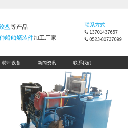
联系方式
绞盘
等产品
13701437657
种船舶舾装件
加工厂家
0523-80737099
特种设备
新闻资讯
联系我们