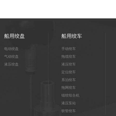
船用绞盘
船用绞车
电动绞盘
手动绞车
气动绞盘
拖缆绞车
液压绞盘
液压绞车
定位绞车
系泊绞车
拖网绞车
锚绞组合机
液压泵站
软管绞车