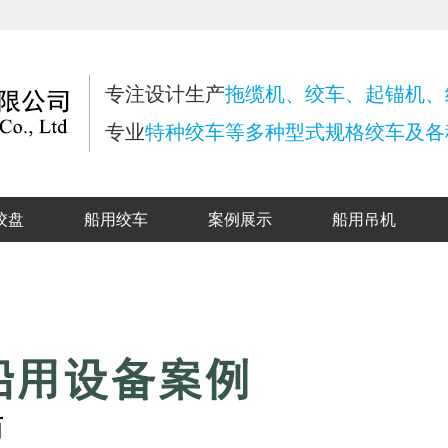
专注设计生产
拖缆机、绞车、起锚机、
专业
特种绞车等多种型式规格绞车及各
绞盘
船用绞车
案例展示
船用吊机