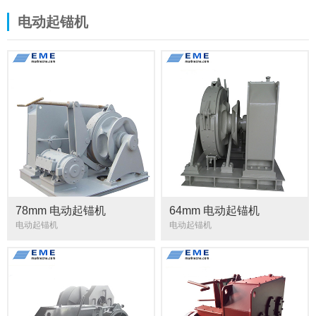
电动起锚机
78mm 电动起锚机
64mm 电动起锚机
电动起锚机
电动起锚机